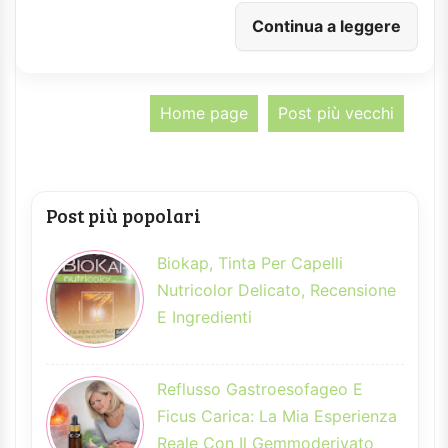
Continua a leggere
Home page
Post più vecchi
Post più popolari
Biokap, Tinta Per Capelli
Nutricolor Delicato, Recensione
E Ingredienti
Reflusso Gastroesofageo E
Ficus Carica: La Mia Esperienza
Reale Con Il Gemmoderivato