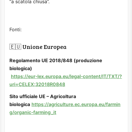
“a scatola chiusa”.
Fonti:
🇪🇺 Unione Europea
Regolamento UE 2018/848
(produzione
biologica)
https://eur-lex.europa.eu/legal-content/IT/TXT/?
uri=CELEX:32018R0848
Sito ufficiale UE – Agricoltura
biologica
https://agriculture.ec.europa.eu/farmin
g/organic-farming_it