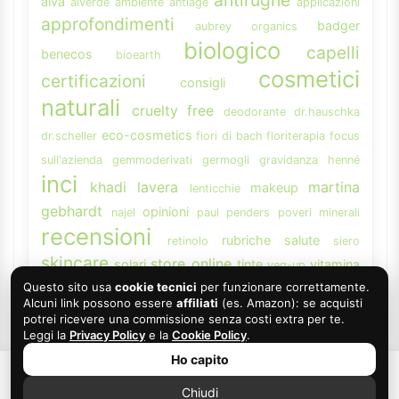
alva
alverde
ambiente
antiage
applicazioni
approfondimenti
badger
aubrey organics
biologico
capelli
benecos
bioearth
cosmetici
certificazioni
consigli
naturali
cruelty free
deodorante
dr.hauschka
eco-cosmetics
dr.scheller
fiori di bach
floriterapia
focus
sull'azienda
gemmoderivati
germogli
gravidanza
henné
inci
khadi
lavera
martina
makeup
lenticchie
gebhardt
opinioni
najel
paul penders
poveri minerali
recensioni
rubriche
salute
retinolo
siero
skincare
store online
solari
tinte
vitamina
veg-up
weleda
Questo sito usa
cookie tecnici
per funzionare correttamente.
A
Alcuni link possono essere
affiliati
(es. Amazon): se acquisti
potrei ricevere una commissione senza costi extra per te.
Leggi la
Privacy Policy
e la
Cookie Policy
.
Ho capito
Chiudi