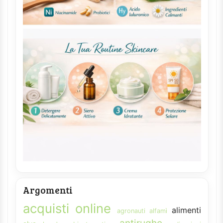
Argomenti
acquisti online
alimenti
agronauti
alfamì
antirughe