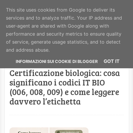
BeautyHealthy
This site uses cookies from Google to deliver its
services and to analyze traffic. Your IP address and
MENU
user-agent are shared with Google along with
performance and security metrics to ensure quality
of service, generate usage statistics, and to detect
Visualizzazione post con etichetta
alimenti
.
and address abuse.
Mostra tutti i post
GOT IT
Certificazione biologica: cosa
significano i codici IT BIO
(006, 008, 009) e come leggere
davvero l’etichetta