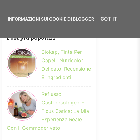
GOT IT
COOKIE POLICY
Post più popolari
Biokap, Tinta Per
Capelli Nutricolor
Delicato, Recensione
E Ingredienti
Reflusso
Gastroesofageo E
Ficus Carica: La Mia
Esperienza Reale
Con Il Gemmoderivato