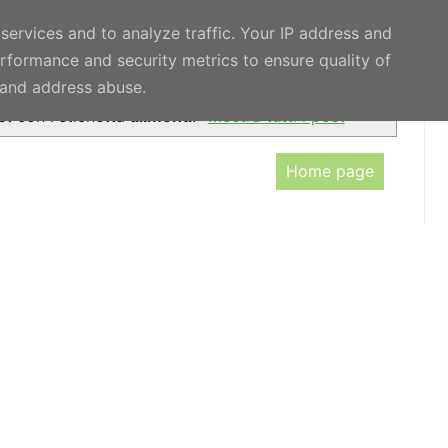
 services and to analyze traffic. Your IP address and
rformance and security metrics to ensure quality of
ATURALI
APPROFONDIMENTI
PRIVACY POLICY
t and address abuse.
t con l'etichetta
alimenti
.
Mostra tutti i post
Home page