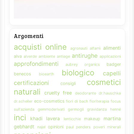
Argomenti
acquisti online
alimenti
agronauti
alfamì
antirughe
alva
alverde
ambiente
antiage
applicazioni
approfondimenti
badger
aubrey organics
biologico
capelli
benecos
bioearth
cosmetici
certificazioni
consigli
naturali
cruelty free
deodorante
dr.hauschka
eco-cosmetics
dr.scheller
fiori di bach
floriterapia
focus
sull'azienda
gemmoderivati
germogli
gravidanza
henné
inci
khadi
lavera
martina
makeup
lenticchie
gebhardt
opinioni
najel
paul penders
poveri minerali