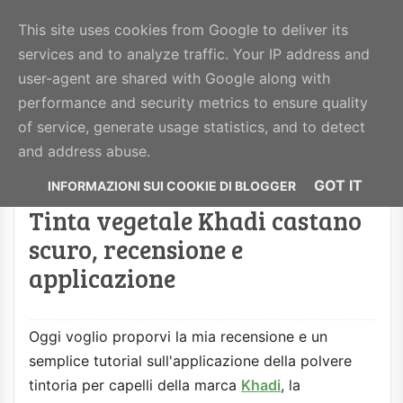
BeautyHealthy
This site uses cookies from Google to deliver its
services and to analyze traffic. Your IP address and
MENU
user-agent are shared with Google along with
performance and security metrics to ensure quality
of service, generate usage statistics, and to detect
Visualizzazione post con etichetta
tinte
.
Mostra
and address abuse.
tutti i post
GOT IT
Tinta vegetale Khadi castano
scuro, recensione e
applicazione
Oggi voglio proporvi la mia recensione e un
semplice tutorial sull'applicazione della polvere
tintoria per capelli della marca
Khadi
, la