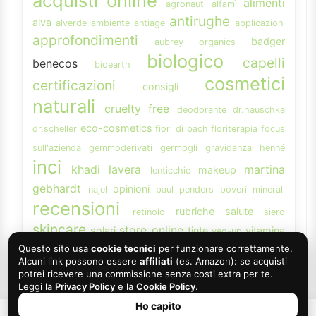
acquisti online
alimenti
agronauti
alfamì
antirughe
alva
alverde
ambiente
antiage
applicazioni
approfondimenti
badger
aubrey organics
biologico
capelli
benecos
bioearth
cosmetici
certificazioni
consigli
naturali
cruelty free
deodorante
dr.hauschka
eco-cosmetics
dr.scheller
fiori di bach
floriterapia
focus
sull'azienda
gemmoderivati
germogli
gravidanza
henné
inci
khadi
lavera
martina
makeup
lenticchie
gebhardt
opinioni
najel
paul penders
poveri minerali
recensioni
rubriche
salute
retinolo
siero
skincare
store online
solari
tinte
vitamina
veg-up
weleda
Questo sito usa
cookie tecnici
per funzionare correttamente.
A
Alcuni link possono essere
affiliati
(es. Amazon): se acquisti
potrei ricevere una commissione senza costi extra per te.
Leggi la
Privacy Policy
e la
Cookie Policy
.
Ho capito