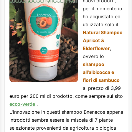
nuovi prodotti,
per il momento io
ho acquistato ed
utilizzato solo il
Natural Shampoo
Apricot &
Elderflower
,
ovvero lo
shampoo
all'albicocca e
fiori di sambuco
al prezzo di 3,99
euro per 200 ml di prodotto, come sempre sul sito
ecco-verde
.
L'innovazione in questi shampoo Bnenecos appena
introdotti sembra essere la miscela di 7 piante
selezionate provenienti da agricoltura biologica