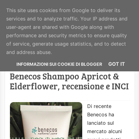
BeautyHealthy
This site uses cookies from Google to deliver its
services and to analyze traffic. Your IP address and
MENU
user-agent are shared with Google along with
performance and security metrics to ensure quality
of service, generate usage statistics, and to detect
Visualizzazione post con etichetta
benecos
.
and address abuse.
Mostra tutti i post
GOT IT
Benecos Shampoo Apricot &
Elderflower, recensione e INCI
Di recente
Benecos ha
lanciato sul
mercato alcuni