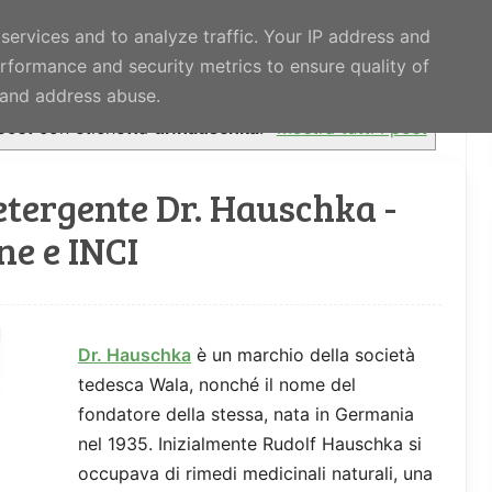
 services and to analyze traffic. Your IP address and
rformance and security metrics to ensure quality of
ATURALI
APPROFONDIMENTI
PRIVACY POLICY
t and address abuse.
post con etichetta
dr.hauschka
.
Mostra tutti i post
tergente Dr. Hauschka -
ne e INCI
Dr. Hauschka
è un marchio della società
tedesca Wala, nonché il nome del
fondatore della stessa, nata in Germania
nel 1935. Inizialmente Rudolf Hauschka si
occupava di rimedi medicinali naturali, una