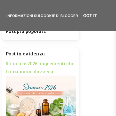
GOT IT
COOKIE POLICY
Post più popolari
Post in evidenza
Skincare 2026: ingredienti che
funzionano davvero