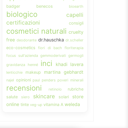
badger
benecos
bioearth
biologico
capelli
certificazioni
consigli
cosmetici naturali
cruelty
free
dr.hauschka
deodorante
dr.scheller
eco-cosmetics
fiori di bach
floriterapia
focus sull'azienda
gemmoderivati
germogli
inci
khadi
lavera
gravidanza
henné
martina gebhardt
makeup
lenticchie
opinioni
najel
paul penders
poveri minerali
recensioni
rubriche
retinolo
skincare
store
salute
solari
siero
online
weleda
tinte
vitamina A
veg-up