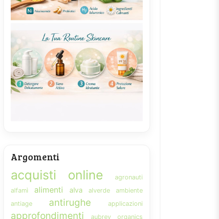
Argomenti
acquisti online
agronauti
alimenti
alva
alfamì
alverde
ambiente
antirughe
antiage
applicazioni
approfondimenti
aubrey organics