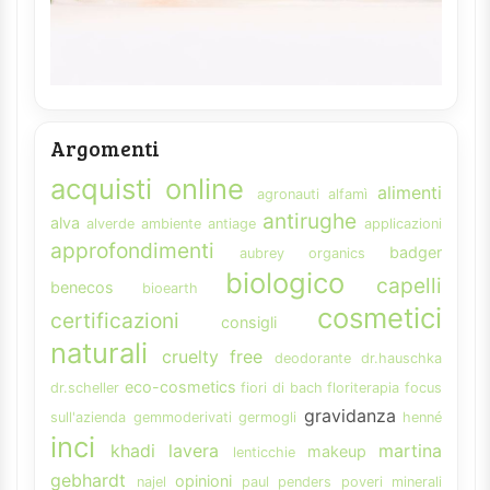
Argomenti
acquisti online
alimenti
agronauti
alfamì
antirughe
alva
alverde
ambiente
antiage
applicazioni
approfondimenti
badger
aubrey organics
biologico
capelli
benecos
bioearth
cosmetici
certificazioni
consigli
naturali
cruelty free
deodorante
dr.hauschka
eco-cosmetics
dr.scheller
fiori di bach
floriterapia
focus
gravidanza
sull'azienda
gemmoderivati
germogli
henné
inci
khadi
lavera
martina
makeup
lenticchie
gebhardt
opinioni
najel
paul penders
poveri minerali