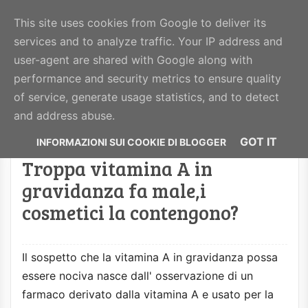
BeautyHealthy
This site uses cookies from Google to deliver its
services and to analyze traffic. Your IP address and
MENU
user-agent are shared with Google along with
performance and security metrics to ensure quality
of service, generate usage statistics, and to detect
Visualizzazione post con etichetta
gravidanza
.
and address abuse.
Mostra tutti i post
GOT IT
Troppa vitamina A in
gravidanza fa male,i
cosmetici la contengono?
Il sospetto che la vitamina A in gravidanza possa
essere nociva nasce dall' osservazione di un
farmaco derivato dalla vitamina A e usato per la