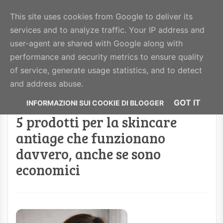
BeautyHealthy
This site uses cookies from Google to deliver its
services and to analyze traffic. Your IP address and
MENU
user-agent are shared with Google along with
performance and security metrics to ensure quality
of service, generate usage statistics, and to detect
Visualizzazione post con etichetta
antiage
.
and address abuse.
Mostra tutti i post
GOT IT
5 prodotti per la skincare
antiage che funzionano
davvero, anche se sono
economici