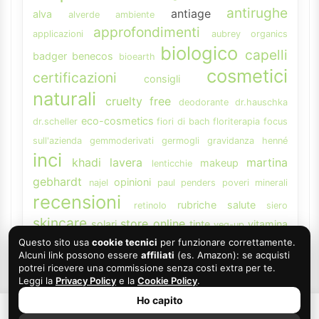
antirughe
antiage
alva
alverde
ambiente
approfondimenti
applicazioni
aubrey organics
biologico
capelli
badger
benecos
bioearth
cosmetici
certificazioni
consigli
naturali
cruelty free
deodorante
dr.hauschka
eco-cosmetics
dr.scheller
fiori di bach
floriterapia
focus
sull'azienda
gemmoderivati
germogli
gravidanza
henné
inci
khadi
lavera
martina
makeup
lenticchie
gebhardt
opinioni
najel
paul penders
poveri minerali
recensioni
rubriche
salute
retinolo
siero
skincare
store online
solari
tinte
vitamina
veg-up
weleda
Questo sito usa
cookie tecnici
per funzionare correttamente.
A
Alcuni link possono essere
affiliati
(es. Amazon): se acquisti
potrei ricevere una commissione senza costi extra per te.
Leggi la
Privacy Policy
e la
Cookie Policy
.
Ho capito