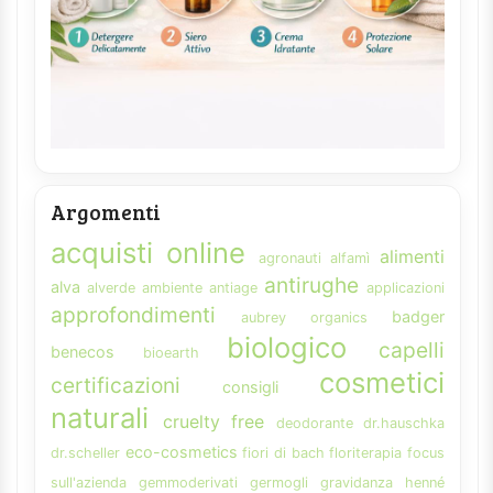
Argomenti
acquisti online
alimenti
agronauti
alfamì
antirughe
alva
alverde
ambiente
antiage
applicazioni
approfondimenti
badger
aubrey organics
biologico
capelli
benecos
bioearth
cosmetici
certificazioni
consigli
naturali
cruelty free
deodorante
dr.hauschka
eco-cosmetics
dr.scheller
fiori di bach
floriterapia
focus
sull'azienda
gemmoderivati
germogli
gravidanza
henné