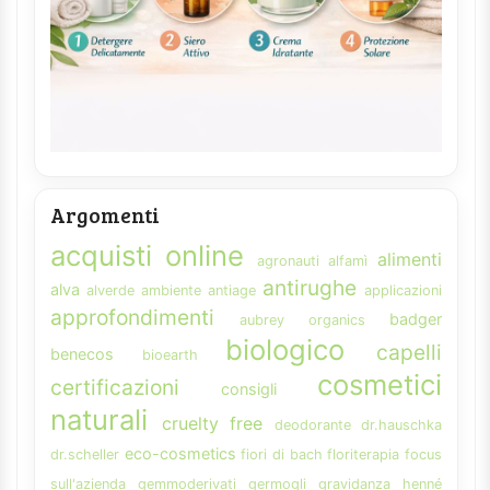
Argomenti
acquisti online
alimenti
agronauti
alfamì
antirughe
alva
alverde
ambiente
antiage
applicazioni
approfondimenti
badger
aubrey organics
biologico
capelli
benecos
bioearth
cosmetici
certificazioni
consigli
naturali
cruelty free
deodorante
dr.hauschka
eco-cosmetics
dr.scheller
fiori di bach
floriterapia
focus
sull'azienda
gemmoderivati
germogli
gravidanza
henné