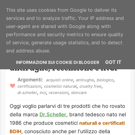
BeautyHealthy
This site uses cookies from Google to deliver its
services and to analyze traffic. Your IP address and
MENU
user-agent are shared with Google along with
performance and security metrics to ensure quality
of service, generate usage statistics, and to detect
Dr. Scheller, crema giorno,
and address abuse.
siero e contorno occhi
GOT IT
antirughe, recensione e INCI
,
,
,
acquisti online
antirughe
biologico
,
,
,
certificazioni
cosmetici naturali
cruelty free
,
,
,
dr.scheller
inci
recensioni
skincare
Oggi voglio parlarvi di tre prodotti che ho rovato
della marca
Dr.Scheller
, brand tedesco nato nel
1986 che produce cosmetici
naturali e certificati
BDIH
, conosciuto anche per l'utilizzo della