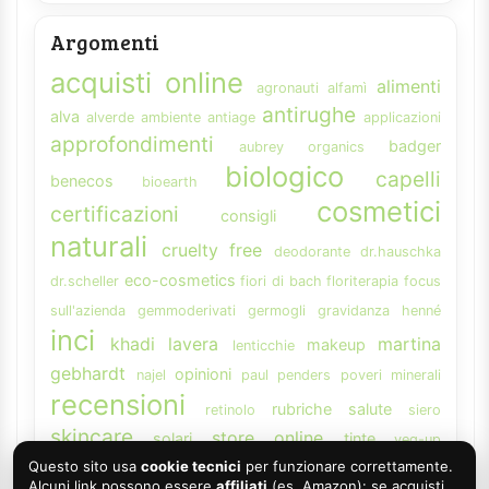
Argomenti
acquisti online
alimenti
agronauti
alfamì
antirughe
alva
alverde
ambiente
antiage
applicazioni
approfondimenti
badger
aubrey organics
biologico
capelli
benecos
bioearth
cosmetici
certificazioni
consigli
naturali
cruelty free
deodorante
dr.hauschka
eco-cosmetics
dr.scheller
fiori di bach
floriterapia
focus
sull'azienda
gemmoderivati
germogli
gravidanza
henné
inci
khadi
lavera
martina
makeup
lenticchie
gebhardt
opinioni
najel
paul penders
poveri minerali
recensioni
rubriche
salute
retinolo
siero
skincare
store online
solari
tinte
veg-up
vitamina A
weleda
Questo sito usa
cookie tecnici
per funzionare correttamente.
Alcuni link possono essere
affiliati
(es. Amazon): se acquisti