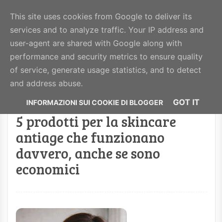
BeautyHealthy
This site uses cookies from Google to deliver its
services and to analyze traffic. Your IP address and
MENU
user-agent are shared with Google along with
performance and security metrics to ensure quality
of service, generate usage statistics, and to detect
Visualizzazione post con etichetta
vitamina A
.
and address abuse.
Mostra tutti i post
GOT IT
5 prodotti per la skincare
antiage che funzionano
davvero, anche se sono
economici