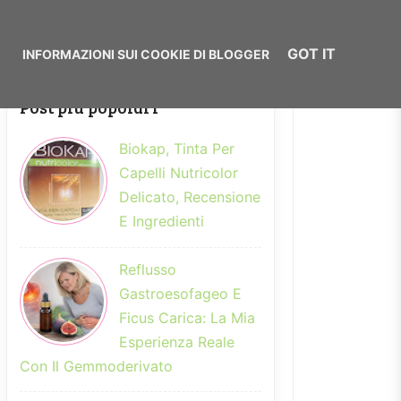
GOT IT
COOKIE POLICY
Post più popolari
Biokap, Tinta Per
Capelli Nutricolor
Delicato, Recensione
E Ingredienti
Reflusso
Gastroesofageo E
Ficus Carica: La Mia
Esperienza Reale
Con Il Gemmoderivato