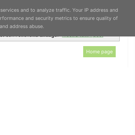
 services and to analyze traffic. Your IP address and
rformance and security metrics to ensure quality of
ATURALI
APPROFONDIMENTI
PRIVACY POLICY
t and address abuse.
t con l'etichetta
antiage
.
Mostra tutti i post
Home page