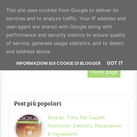
BeautyHealthy
This site uses cookies from Google to deliver its
services and to analyze traffic. Your IP address and
MENU
user-agent are shared with Google along with
performance and security metrics to ensure quality
of service, generate usage statistics, and to detect
Nessun post con l'etichetta
focus sull'azienda
.
and address abuse.
Mostra tutti i post
GOT IT
Home page
Post più popolari
Biokap, Tinta Per Capelli
Nutricolor Delicato, Recensione
E Ingredienti