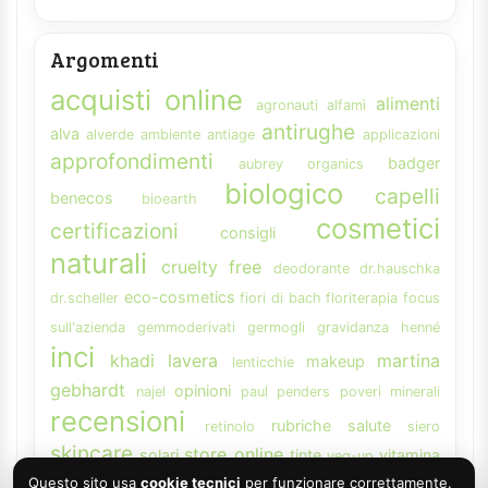
Argomenti
acquisti online
alimenti
agronauti
alfamì
antirughe
alva
alverde
ambiente
antiage
applicazioni
approfondimenti
badger
aubrey organics
biologico
capelli
benecos
bioearth
cosmetici
certificazioni
consigli
naturali
cruelty free
deodorante
dr.hauschka
eco-cosmetics
dr.scheller
fiori di bach
floriterapia
focus
sull'azienda
gemmoderivati
germogli
gravidanza
henné
inci
khadi
lavera
martina
makeup
lenticchie
gebhardt
opinioni
najel
paul penders
poveri minerali
recensioni
rubriche
salute
retinolo
siero
skincare
store online
solari
tinte
vitamina
veg-up
weleda
Questo sito usa
cookie tecnici
per funzionare correttamente.
A