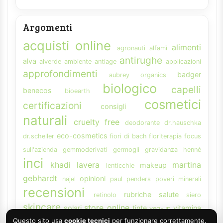
Argomenti
acquisti online
alimenti
agronauti
alfamì
antirughe
alva
alverde
ambiente
antiage
applicazioni
approfondimenti
badger
aubrey organics
biologico
capelli
benecos
bioearth
cosmetici
certificazioni
consigli
naturali
cruelty free
deodorante
dr.hauschka
eco-cosmetics
dr.scheller
fiori di bach
floriterapia
focus
sull'azienda
gemmoderivati
germogli
gravidanza
henné
inci
khadi
lavera
martina
makeup
lenticchie
gebhardt
opinioni
najel
paul penders
poveri minerali
recensioni
rubriche
salute
retinolo
siero
skincare
store online
solari
tinte
vitamina
veg-up
weleda
Questo sito usa
cookie tecnici
per funzionare correttamente.
A